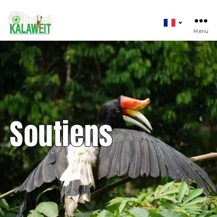
Kalaweit
Choisir
f
une
Menu
langue
Soutiens