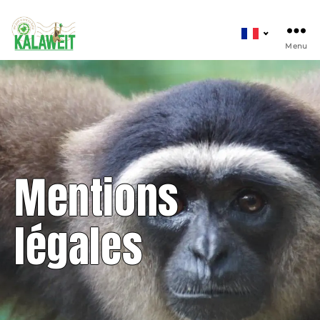
Kalaweit
Choisir
f
une
Menu
langue
Mentions
légales