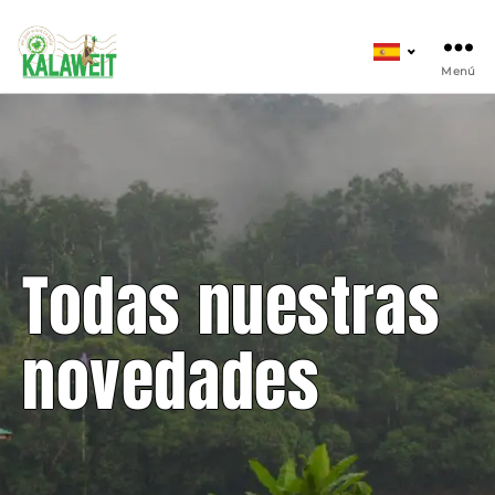
Kalaweit
Elegir
e
un
Menú
idioma
Todas nuestras
novedades