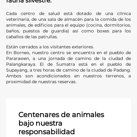
fauna silvestre.
Kalaweit firmó un protocolo de acuerdo con tres
etnias para proteger,
dentro de dos o tres años,
Cada centro de salud está dotado de una clínica
una superficie de 3.000 hectáreas de bosque. Es
veterinaria, de una sala de almacén para la comida de los
en una zona del catastro que puede evolucionar y
animales, de edificios para el equipo (cocina, dormitorios,
que tal vez permitirá, en los próximos años,
baños, puestos de guardia) así como boxes para los
monocultivos como el de la palma aceitera. Esto
caballos de las patrullas.
podría propiciar una deforestación masiva y, por
lo tanto, debemos imponernos como socios con
Están cerrados a los visitantes exteriores.
los pueblos con los que colaboramos.
En Borneo, nuestro centro se encuentra en el pueblo de
Pararawen, a una jornada de camino de la ciudad de
La urgencia es menor que en Borneo con el Gran
Palangkaraya. El de Sumatra está en el pueblo de
Dulan, se trata de un trabajo de fondo para
Supayang, a tres horas de camino de la ciudad de Padang.
cogestionar el bosque con las tres etnias
Ambos son acondicionados en nuestros terrenos, a
afectadas que todavía tienen acceso a este
proximidad de nuestras reservas.
bosque para sus actividades tradicionales. Luego,
se pedirá una concesión a Yakarta para gestionar
este bosque, además de ayudar a tener en cuenta
el derecho a la tierra de las poblaciones locales en
un primer momento.
Centenares de animales
Se realizó una primera transacción para asegurar
bajo nuestra
20 hectáreas de bosque. Se han instalado paneles
en los límites de la zona protegida, cuya
responsabilidad
superficie se irá extendiendo progresivamente.