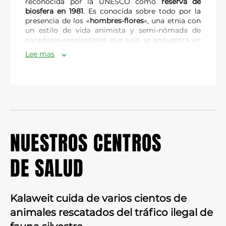
reconocida por la UNESCO como
reserva de
biosfera en 1981
. Es conocida sobre todo por la
Reducir
presencia de los «
hombres-flores
«, una etnia con
un estilo de vida animista y semi-nómada de
cazadores-recolectores que solo se encuentra en
esta isla.
Lee mas
Es una isla extremadamente importante para la
biodiversidad, todas las especies animales que se
encuentran allí son endémicas.
El bosque de Salaibaga se encuentra al noreste
de la isla de Siberut. Alberga 4 especies de
primates endémicos: el macaco de Mentawaï, el
semnopítico de Mentawaï, el gibón de Kloss y el
NUESTROS CENTROS
síico de Mentawaï. También hay numerosos
mamíferos como la civeta de Mentawaï, la ardilla
DE SALUD
voladora de Siberut y una variedad de más de 70
especies de aves como la chouette de Mentawaï,
el asterisco de alas blancas o el águila de mar con
vientre blanco.
Kalaweit cuida de varios cientos de
En febrero de 2026, después de un año y medio
animales rescatados del tráfico ilegal de
de identificaciones y encuentros con varios
pueblos que querían proteger sus bosques,