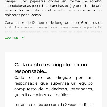
parejas. Son pajareras dobles en forma de rombo,
acondicionadas (cuerdas, branchas etc) y dotadas de una
separación extaíble en el medio para separar a las
pajareras por si acaso.
Cada una mide 12 metros de longitud sobre 6 metros de
altitud y abarca un espacio de cuarentena integrado. En
caso de enfermedad, eso nos permite aislar fácilmente
uno de los gibones sin alejarle de su pareja y acelerar su
Lee mas
curación. Las parejas están muy unidas, y toda separación
es un factor de estrés importante para los animales. Los
jóvenes (menos de 7 años) están agrupados con varios
miembros en unas pajareras de socialización antes de su
puesta en pareja.
Cada centro es dirigido por un
Los cocodrilos están colocados en 5 parcelas, con grandes
responsable…
estanques. Las parcelas pueden ser conectadas o aisladas.
Vallas eléctricas han sido instaladas en los límites
Cada centro es dirigido por un
interiores de los recintos de los animales potencialmente
responsable que supervisa un equipo
peligrosos (osos, cocodrilos) para evitar que uno de ellos
compuesto de cuidadores, veterinarios,
se escape.
guardias, cocineros, albañiles.
Los osos están agrupados en varios recintos de 15 metros
sobre 25 que comunican entre ellos. Cada recinto abarca
Los animales reciben comida 2 veces al día, lo
un estanque y comodidades (neumáticos, plataformas de