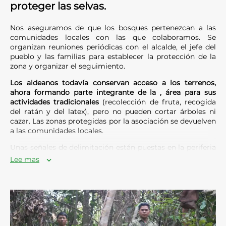
proteger las selvas.
Nos aseguramos de que los bosques pertenezcan a las
comunidades locales con las que colaboramos. Se
organizan reuniones periódicas con el alcalde, el jefe del
pueblo y las familias para establecer la protección de la
zona y organizar el seguimiento.
Los aldeanos todavía conservan acceso a los terrenos,
ahora formando parte integrante de la , área
para sus
actividades tradicionales
(recolección de fruta, recogida
del ratán y del latex), pero no pueden cortar árboles ni
cazar. Las zonas protegidas por la asociación se devuelven
a las comunidades locales.
Unas señales de delimitación están puestas en la periferia
de las zonas protegidas, cada 20/30 metros. Unos
puestos
Lee mas
de guardia
están situados en los sitios estratégicos como
los accesos, los abrevaderos o las zonas más elevadas.
La vigilancia de las áreas es asegurada por
patrullas
diarias
. Son aseguradas por nuestros guardias forestales,
contratados dentro de los pueblos limítrofes. Esas
creaciones de empleos refuerzan nuestros vínculos con