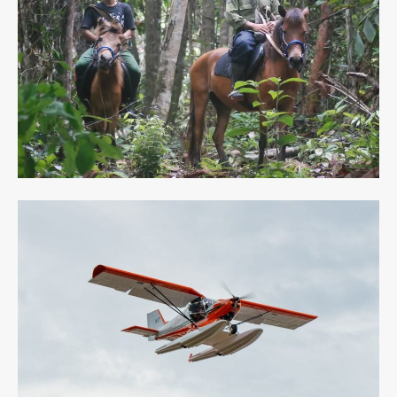
los pueblerinos. Las patrullas son ecuestres y aéreas
(drono, hidroavión) y permiten detectar cualquier
actividad sospechosa.
Hasta ahora,
ninguna actividad ilegal ha sido observada
dentro estas áreas.
Eso demuestra la eficacidad de
nuestro programa de vigilancia, pero sobretodo testifica
nuestras buenas relaciones con los pueblerinos y su
apoyo.
El visionado de vídeos de las cámaras trampas colocadas
en estas áreas nos permite tener un mejor conocimiento
de la multitud de especies presentes. Eso también
permite observar su comportamiento, desplazamientos e
interacciones con otros especies.
No soltamos a gibones dentro estas zonas. Ninguna
pareja de gibones podría constituir su territorio dentro
por falta de espacio. Los espacios naturales van
disminuyendo drásticamente año trás año y los gibones
siendo territoriales, no pueden compartir su territorio con
otras parejas. Se trata aquí de
proteger las poblaciones de
animales salvajes
todavía libres.
La protección de los bosques es una emergencia en las