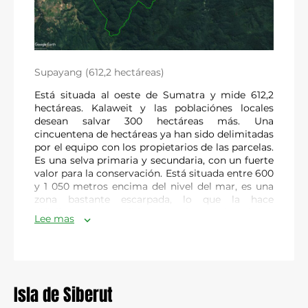
hacia el norte con la reserva existente de Dulan.
En septiembre de 2025, se firmó un acuerdo
histórico con el pueblo de Ruji, y la primera
transacción de tierras se realizó en octubre de
2025. A día de hoy, ya se han salvado
244,3
Supayang (612,2 hectáreas)
hectáreas
.
Está situada al oeste de Sumatra y mide 612,2
hectáreas. Kalaweit y las poblaciónes locales
desean salvar 300 hectáreas más. Una
cincuentena de hectáreas ya han sido delimitadas
por el equipo con los propietarios de las parcelas.
Es una selva primaria y secundaria, con un fuerte
valor para la conservación. Está situada entre 600
y 1 050 metros encima del nivel del mar, es una
zona bastante escarpada, lo que la hace
dificilmente accesible para las explotaciones
Lee mas
humanas.
Ruji (244,3)
Es limítrofe con nuestro campamento de
Supayang y es
muy rica en biodiversidad.
Allí se
La urgencia es apremiante:
estos bosques,
encuentran gibones, siamangs, osos, panteras
también rodeados por plantaciones de palma de
nebulosas, gatos dorados, pangolines, dholes,
Isla de Siberut
aceite y concesiones mineras de carbón, corren el
tapires, muntjacs e tigres ! Es una oportunidad