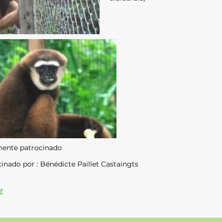
ente patrocinado
inado por : Bénédicte Paillet Castaingts
r