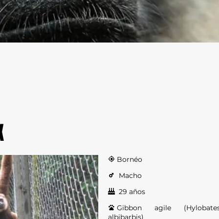
X
Bornéo
Macho
29 años
Gibbon agile (Hylobate
albibarbis)