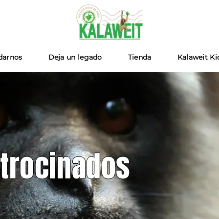
Kalaweit
darnos
Deja un legado
Tienda
Kalaweit Ki
trocinados