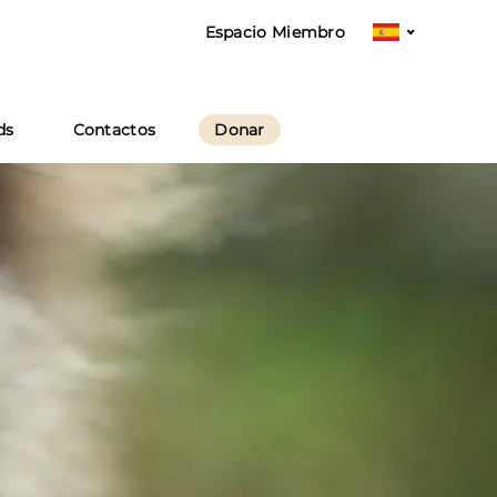
Espacio Miembro
Elegir
e
un
idioma
ds
Contactos
Donar