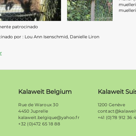
mueller
muelleri
ente patrocinado
inado por : Lou Ann Isenschmid, Danielle Liron
r
Kalaweit Belgium
Kalaweit Sui
Rue de Waroux 30
1200 Genève
4450 Juprelle
contact@kalawei
kalaweit.belgique@yahoo.fr
+41 (0)78 912 36 
+32 (0)472 65 18 88