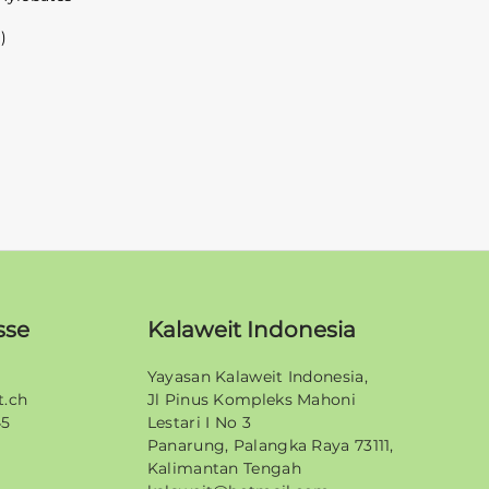
i
)
sse
Kalaweit Indonesia
Yayasan Kalaweit Indonesia,
t.ch
Jl Pinus Kompleks Mahoni
45
Lestari I No 3
Panarung, Palangka Raya 73111,
Kalimantan Tengah