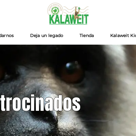
Kalaweit
darnos
Deja un legado
Tienda
Kalaweit Ki
trocinados