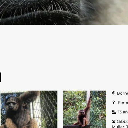
N
Born
Feme
13 añ
Gib
Muller 