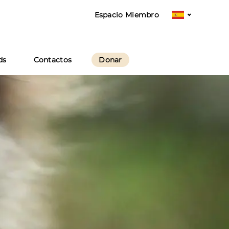
Espacio Miembro
Elegir
e
un
idioma
ds
Contactos
Donar