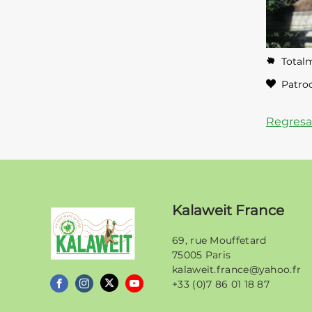
Totalm
Patroc
Regresa
Kalaweit France
69, rue Mouffetard
75005 Paris
kalaweit.france@yahoo.fr
Kalaweit
+33 (0)7 86 01 18 87