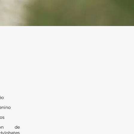
éo
nino
os
bon de
(Hylobates