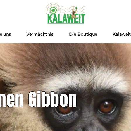
Kalaweit
ie uns
Vermächtnis
Die Boutique
Kalaweit
nen Gibbon