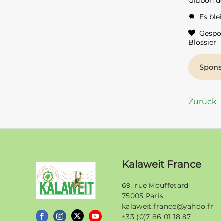
Gibbon de
Es ble
Gespon
Blossier
Zurück
Kalaweit France
69, rue Mouffetard
75005 Paris
kalaweit.france@yahoo.fr
Kalaweit
+33 (0)7 86 01 18 87