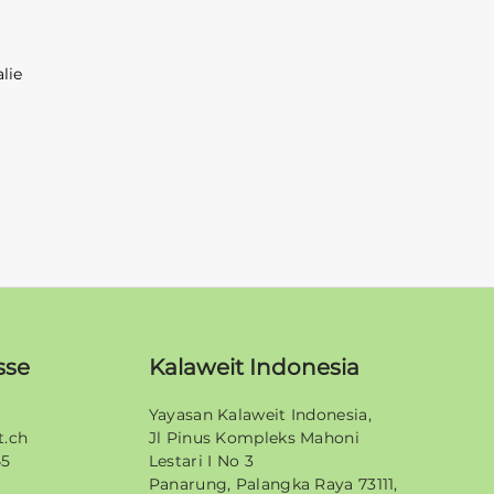
lie
sse
Kalaweit Indonesia
Yayasan Kalaweit Indonesia,
t.ch
Jl Pinus Kompleks Mahoni
45
Lestari I No 3
Panarung, Palangka Raya 73111,