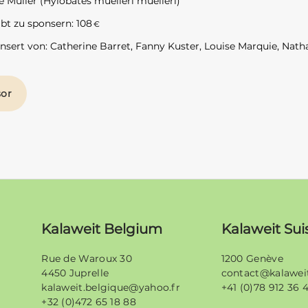
 Muller (Hylobates muelleri muelleri)
ibt zu sponsern:
108
€
sert von: Catherine Barret, Fanny Kuster, Louise Marquie, Natha
Kalaweit Belgium
Kalaweit Sui
Rue de Waroux 30
1200 Genève
4450 Juprelle
contact@kalawei
kalaweit.belgique@yahoo.fr
+41 (0)78 912 36 
+32 (0)472 65 18 88