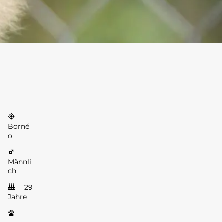
Borné
o
Männli
ch
29
Jahre